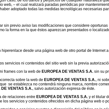
ún caso, de los daños y perjuicios de cualquier naturaleza que p
itio web, – el cual realizará paradas periódicas por mantenimient
 haber adoptado todas las medidas tecnológicas necesarias para
ar sin previo aviso las modificaciones que considere oportunas 
omo la forma en la que éstos aparezcan presentados o localizad
n hiperenlace desde una página web de otro portal de Internet 
os servicios ni contenidos del sitio web sin la previa autorizac
 ni frames con la web de
EUROPEA DE VENTAS S.A.
sin su pr
incorrecta sobre la web de
EUROPEA DE VENTAS S.A.
, ni so
a que se establezca no contendrá ninguna marca, nombre comerci
DE VENTAS S.A.
, salvo autorización expresa de éste.
ia de relaciones entre
EUROPEA DE VENTAS S.A.
y el titular 
e los servicios y contenidos ofrecidos en dicha página web o po