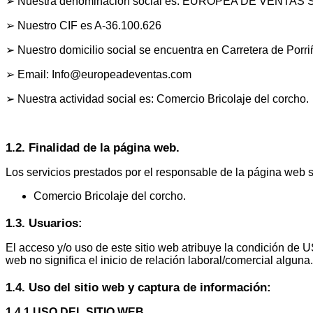
➢
Nuestra denominación social es: EUROPEA DE VENTAS S
➢
Nuestro CIF es A-36.100.626
➢
Nuestro domicilio social se encuentra en
Carretera de Porri
➢
Email: Info@europeadeventas.com
➢
Nuestra actividad social es: Comercio Bricolaje del corcho.
1.2. Finalidad de la página web.
Los servicios prestados por el responsable de la página web s
Comercio Bricolaje del corcho.
1.3. Usuarios:
El acceso y/o uso de este sitio web atribuye la condición de 
web no significa el inicio de relación laboral/comercial alguna.
1.4. Uso del sitio web y captura de información:
1.4.1 USO DEL SITIO WEB