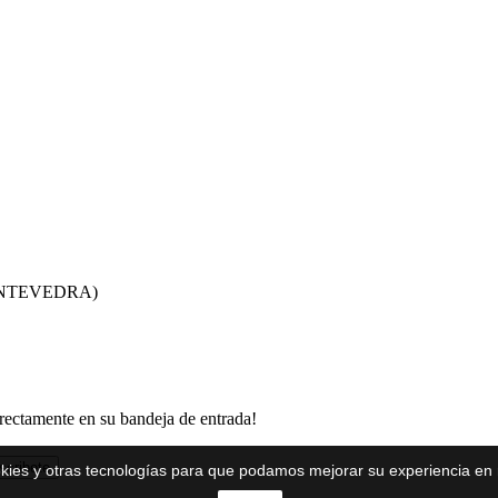
PONTEVEDRA)
irectamente en su bandeja de entrada!
scribete
ookies y otras tecnologías para que podamos mejorar su experiencia en 