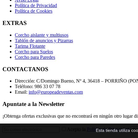
Política de Privacidad
Política de Cookies
EXTRAS
Corcho aislante y multiusos
Tablón de anuncios y Pizarras
Tarima Flotante
Corcho para Suelos
Corcho para Paredes
CONTACTANOS
Dirección:
C/Domingo Bueno, Nº 4, 36418 – PORRIÑO (
Teléfono:
986 33 07 78
Email:
info@europeadeventas.com
Apuntate a la Newsletter
¡Obtenga ofertas exclusivas que no encontrará en ningún otro lugar d
Acepto la
Política de Privacidad
Su
Esta tienda utiliza c