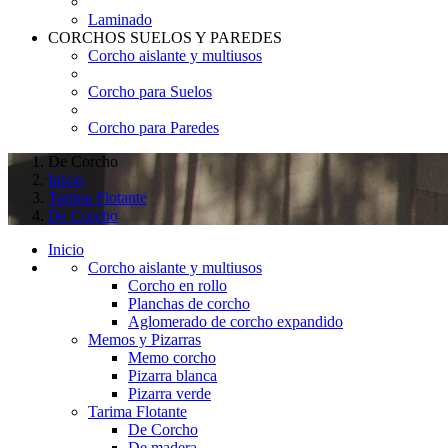
Laminado
CORCHOS SUELOS Y PAREDES
Corcho aislante y multiusos
Corcho para Suelos
Corcho para Paredes
De Corcho
Inicio
Tarima Flotante
De Corcho
Inicio
Corcho aislante y multiusos
Corcho en rollo
Planchas de corcho
Aglomerado de corcho expandido
Memos y Pizarras
Memo corcho
Pizarra blanca
Pizarra verde
Tarima Flotante
De Corcho
De madera