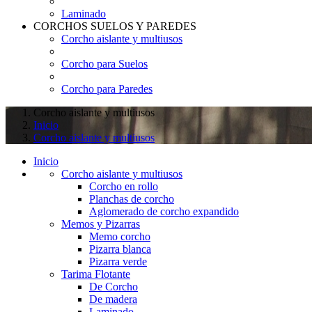
Laminado
CORCHOS SUELOS Y PAREDES
Corcho aislante y multiusos
Corcho para Suelos
Corcho para Paredes
Corcho aislante y multiusos
Inicio
Corcho aislante y multiusos
Inicio
Corcho aislante y multiusos
Corcho en rollo
Planchas de corcho
Aglomerado de corcho expandido
Memos y Pizarras
Memo corcho
Pizarra blanca
Pizarra verde
Tarima Flotante
De Corcho
De madera
Laminado